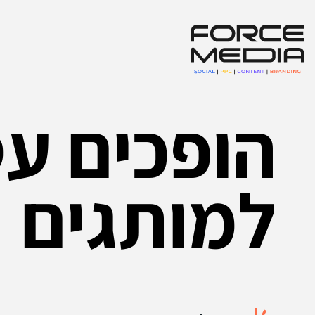
הופכים ע
למותגים